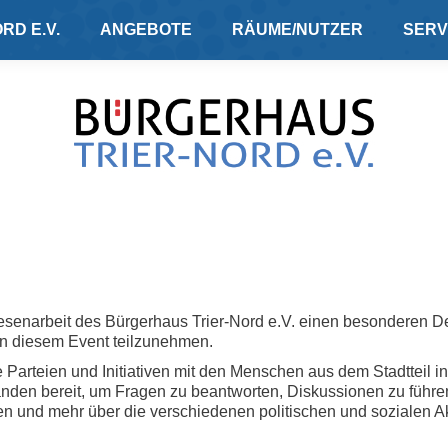
RD E.V.
ANGEBOTE
RÄUME/NUTZER
SERV
emokratieflohmarkt 2024 auf dem Hans-
esenarbeit des Bürgerhaus Trier-Nord e.V. einen besonderen D
n diesem Event teilzunehmen.
 Parteien und Initiativen mit den Menschen aus dem Stadtteil i
tanden bereit, um Fragen zu beantworten, Diskussionen zu führen
hen und mehr über die verschiedenen politischen und sozialen Ak