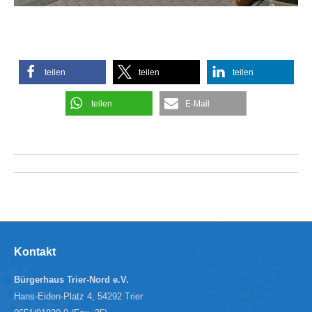
teilen
teilen
teilen
teilen
E-Mail
Kommentarnavigation
Kontakt
Bürgerhaus Trier-Nord e.V.
Hans-Eiden-Platz 4, 54292 Trier