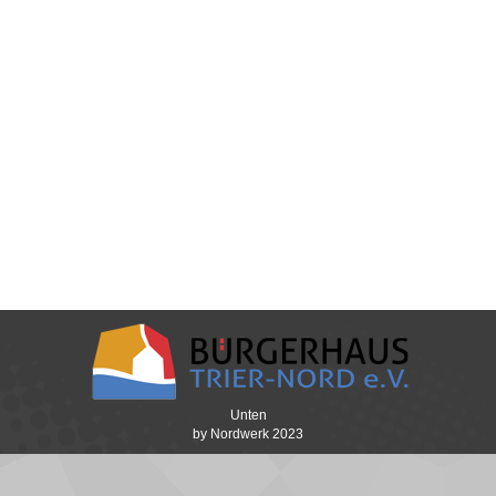
Die langjährige Leiterin der Kita Sonnengarten,
Beatrice ‚Trixi‘ Hemmerling, ist am vergangenen
Samstag im Alter von 67 Jahren nach langer,
schwerer Krankheit verstorben. Trixi war für ihre
direkte, ehrliche und auch humorvolle Art und für
ihr außerordentliches Engagement für den
Stadtteil bekannt. Es ist kaum möglich,
auszudrücken, was Trixi für diese Kita und für
den…
Unten
by Nordwerk 2023