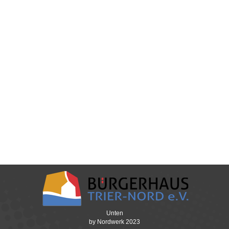
2025
,
Allgemein
,
cafewelcome
,
kiju
,
News
,
nordwerk
Von
patricksalm
15. Dezember 2025
Ein Fest der Generationen – So schön war unsere
Weihnachtsfeier Was für ein wunderbarer Abend
im Bürgerhaus Trier-Nord! Am vergangenen
Freitag, den 12. Dezember, durften wir erneut
erleben, was Gemeinschaft bedeutet. Unsere
diesjährige Weihnachtsfeier war ein voller Erfolg
und hat unsere Erwartungen noch einmal
übertroffen. Rund 200 bis 250 gut gelaunte Gäste
füllten den Balkensaal…
Unten
by Nordwerk 2023