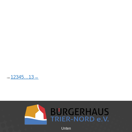
e.V. 2024 – Ein voller Erfolg!
2024
,
Allgemein
,
btn
,
News
Von
patricksalm
25. September 2024
Sommerfest des Bürgerhaus Trier-Nord e.V. 2024
Ein voller Erfolg zum 40. Jubiläum! Am Samstag,
den 21.09.2024, fand das Sommerfest zum 40.
Jubiläum des Bürgerhaus Trier-Nord e.V. vor dem
Bürgerhaus statt. Das Fest war sehr gut besucht
und die Stimmung war von Anfang an familiär und
ausgelassen. Das Wetter spielte mit und trug zu
einer unvergesslichen…
→
1
2
3
4
5
…
13
→
Unten