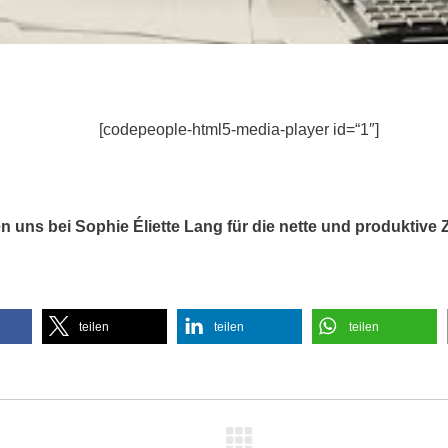
[codepeople-html5-media-player id=“1″]
n uns bei Sophie Éliette Lang für die nette und produktiv
teilen
teilen
teilen