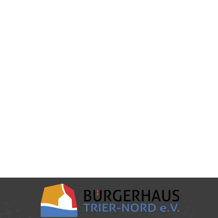
Sommerferienprogramm 2020
2020
,
kiju
Von
patricksalm
27. Juli 2020
Sommerferienprogramm 2020der Kinder und
Jugendarbeit des Bürgerhauses Trier-Nord e.V.
Auch in diesem Jahr konnte das Bürgerhaus
vielen Kindern und Jugendlichen aus dem
Stadtteil ein abwechslungsreiches
Ferienprogramm anbieten. Aufgrund der
anhaltenden Corona-Maßnahmen waren die
Teilnehmenden in zwei Gruppen unterwegs, was
jedoch die gute Stimmung und den Tatendrang
nicht trüben konnte. In der ersten Woche übten
sich…