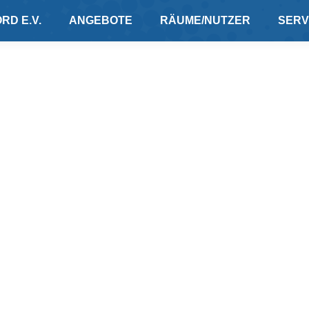
RD E.V.
ANGEBOTE
RÄUME/NUTZER
SERV