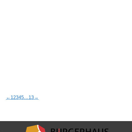
Kräuterkunde und Hexenküche
2023
,
gwa
Von
patricksalm
22. Mai 2023
Kräuterkunde und Hexenküche Im Rahmen der
Ausflüge „Gemeinsam wieder mehr erleben“ mit
Herrn Postler (https://www.natur-netzwerk.de/)
haben wir am 10.05.2023 eine schöne
Kräuterwanderung rund um den Heilbrunnen in
Schweich gemacht. Kräuterinteressierte aus dem
Stadtteil Trier-Nord erfuhren nicht nur viel
Wissenswertes rund um die Kräuter und deren
Verwendung, sondern konnten im Anschluss ihre
eigene Kräuterbutter und Kräuterquark…
←
1
2
3
4
5
…
13
→