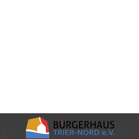
Sommerferienprogramm 2020
2020
,
kiju
Von
patricksalm
27. Juli 2020
Sommerferienprogramm 2020der Kinder und
Jugendarbeit des Bürgerhauses Trier-Nord e.V.
Auch in diesem Jahr konnte das Bürgerhaus
vielen Kindern und Jugendlichen aus dem
Stadtteil ein abwechslungsreiches
Ferienprogramm anbieten. Aufgrund der
anhaltenden Corona-Maßnahmen waren die
Teilnehmenden in zwei Gruppen unterwegs, was
jedoch die gute Stimmung und den Tatendrang
nicht trüben konnte. In der ersten Woche übten
sich…